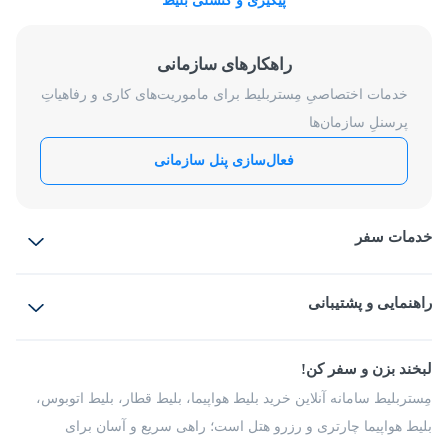
پیگیری و کنسلی بلیط
راهکارهای سازمانی
خدمات اختصاصیِ مِستربلیط برای ماموریت‌های کاری و رفاهیاتِ
پرسنلِ سازمان‌ها
فعال‌سازی پنل سازمانی
خدمات سفر
بلیط هواپیما
رزرو هتل
بلیط قطار
راهنمایی و پشتیبانی
بلیط اتوبوس
بلیط سواری
پرسش‌های متداول
پیشنهادها و شکایات
شرایط و مقررات
لبخند بزن و سفر کن!
مجله مِستربلیط
راهکار سازمانی
فرصت‌های شغلی
مِستربلیط سامانه آنلاین خرید بلیط هواپیما، بلیط قطار، بلیط اتوبوس،
درباره ما
بلیط هواپیما چارتری و رزرو هتل است؛ راهی سریع و آسان برای