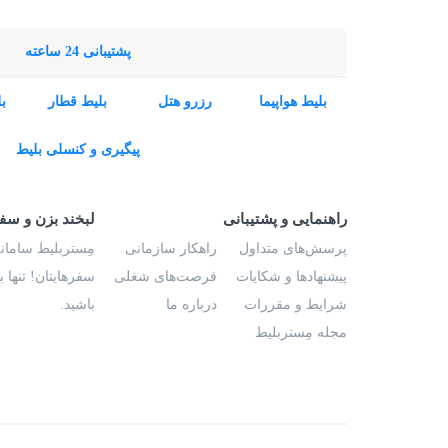
پشتیبانی 24 ساعته
بلیط هواپیما
رزرو هتل
بلیط قطار
ب
پیگیری و کنسلی بلیط
راهنمایی و پشتیبانی
لبخند بزن و سف
پرسش‌های متداول
راهکار سازمانی
مِستربلیط سامانه
پیشنهادها و شکایات
فرصت‌های شغلی
سفرهایتان! تنها 
شرایط و مقررات
درباره ما
باشید.
مجله مِستربلیط