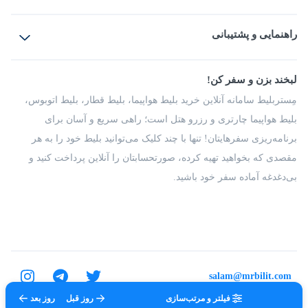
بلیط هواپیما
رزرو هتل
بلیط قطار
راهنمایی و پشتیبانی
بلیط اتوبوس
بلیط سواری
پرسش‌های متداول
پیشنهادها و شکایات
شرایط و مقررات
لبخند بزن و سفر کن!
مجله مِستربلیط
راهکار سازمانی
فرصت‌های شغلی
مِستربلیط سامانه آنلاین خرید بلیط هواپیما، بلیط قطار، بلیط اتوبوس،
درباره ما
بلیط هواپیما چارتری و رزرو هتل است؛ راهی سریع و آسان برای
برنامه‌ریزی سفرهایتان! تنها با چند کلیک می‌توانید بلیط خود را به هر
مقصدی که بخواهید تهیه کرده، صورتحسابتان را آنلاین پرداخت کنید و
بی‌دغدغه آماده سفر خود باشید.
salam@mrbilit.com
فیلتر و مرتب‌سازی
روز قبل
روز بعد
تمامی حقوق برای شرکت عتیق گشت اصفهان محفوظ است.