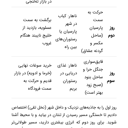
در بازار ته‌لنجی
حرکت به
ناهار: کباب
سمت
برگشت به سمت
در شهر
روز
پارسیان
عسلویه، بازدید از
پارسیان یا
دوم
(ساحل
خلیج نایبند هنگام
رستوران‌های
مکسر و
غروب
بین راه
گردنه عشاق)
قایق‌سواری
ناهار: غذای
خرید سوغات نهایی
جنگل حرا و
روز
دریایی در
(خرما و ادویه) در بازار
ساحل بنود
سوم
رستوران
قدیم و حرکت به
(صبح زود
بریم
سمت فرودگاه
بهتر است)
روز اول را به جاذبه‌های نزدیک و داخل شهر (نخل تقی) اختصاص
دادیم تا خستگی مسیر رسیدن از تنتان در بیاید و با محیط آشنا
شوید. برای روز دوم که انرژی بیشتری دارید، مسیر طولانی‌تر