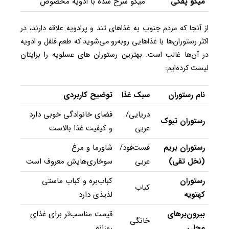
میگو پفکی
میگو سرخ شده با ادویه مخصوص
از آنجا که مردم جنوب به غذاهای تند و پرادویه علاقه دارند، در
اکثر رستوران‌ها با غذاهایی روبه‌رو می‌شوید که طعم فلفل و ادویه
در آن‌ها غالب است. بهترین رستوران های عسلویه را برایتان
لیست کرده‌ایم:
نام رستوران
سبک غذا
توضیح کاربردی
دریایی/
فضای خانوادگی خوبی دارد
رستوران تبوک
عربی
و کیفیت غذا بالاست
رستوران بریم
فست‌فود/
شاورما و مرغ
(نخل تقی)
عربی
سوخاری‌هایش معروف است
رستوران
کباب‌بره و کباب ماستی
کباب
کهتویه
لذیذی دارد
بیرون‌برهای
قیمت مناسب‌تر برای غذای
خانگی
محلی
روزانه