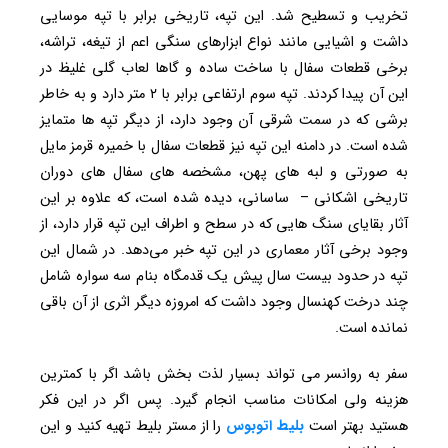
تخریب و تسطیح شد. این تپه، تاریخی برابر با تپه موسایی
داشت و اشیایی مانند نواع ابزارهای سنگی اعم از تیغه، تراشه،
برخی قطعات سفال با ساخت ساده و گاها لعاب گلی غلیظ در
این آن پیدا کردند. تپه سوم ارتفاعی برابر با ۲ متر دارد و به خاطر
برشی که در سمت شرقی آن وجود دارد، از دیگر تپه ها متمایز
شده است. در دامنه این تپه نیز قطعات سفال با خمیره قرمز مایل
به صورتی و لبه های پهن، مشخصه های سفال های دوران
تاریخی اشکانی – ساسانی، دیده شده است، که علاوه بر این
آثار بقایای سنگ هایی که در سطح و اطراف این تپه قرار دارد، از
وجود برخی آثار معماری در این تپه خبر می‌دهد. در شمال این
تپه در حدود بیست سال پیش یک قدمگاه بنام سه سواره شامل
چند درخت کهنسال وجود داشت که امروزه دیگر اثری از آن باقی
نمانده است.
سفر به روانسر می تواند بسیار لذت بخش باشد اگر با کمترین
هزینه ولی امکانات مناسب انجام گیرد. پس اگر در این فکر
هستید بهتر است
بلیط اتوبوس
را از مستر بلیط تهیه کنید و این