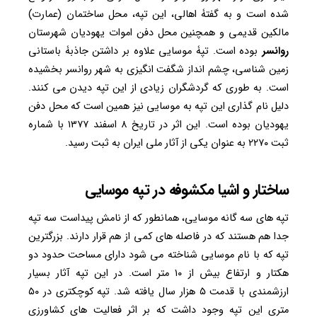
شده است و به گفتۀ اهالی، این تپه، محل ساختمان (عمارت)
مالکین قدیمی و همچنین محل دفن اموات یهودیان شهرستان
روانسر
بوده است. تپۀ موسایی علاوه بر داشتن جاذبۀ باستانی
زمین شناسی، چشم انداز شگفت انگیزی به شهر روانسر بخشیده
است. به طوری که گردشگران زیادی از این تپه دیدن می کنند.
دلیل نام گذاری این تپه به موسایی نیز همین است که محل دفن
یهودیان بوده است. این اثر در تاریخ ۸ اسفند ۱۳۷۷ با شماره
ثبت ۲۲۷۰ به ‌عنوان یکی از آثار ملی ایران به ثبت رسید.
ساختار و اشیا مکشوفه در تپه موسایی
تپه های سه گانه موسایی، همانطور که از نامش پیداست سه تپه
جدا هم هستند که در فاصله های کمی از هم قرار دارند. بزرگترین
تپه که با نام موسایی شناخته می شود دارای مساحت حدود دو
هکتار و ارتفاع بیش از ۱۰ متر است. در این تپه آثار بسیار
ارزشمندی با قدمت ۵ هزار سال یافته شد. تپه کوچکتری در ۵۰
متری این تپه وجود داشت که بر اثر فعالیت های کشاورزی