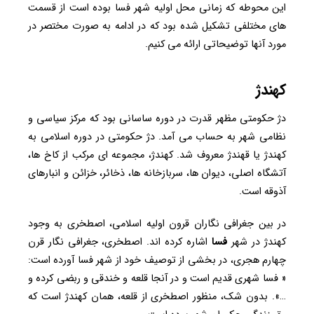
این محوطه که زمانی محل اولیه شهر فسا بوده است از قسمت
های مختلفی تشکیل شده بود که در ادامه به صورت مختصر در
مورد آنها توضیحاتی ارائه می کنیم.
کهندژ
دژ حکومتی مظهر قدرت در دوره ساسانی بود که مرکز سیاسی و
نظامی شهر به حساب می آمد. دژ حکومتی در دوره اسلامی به
کهندژ یا قهندژ معروف شد. کهندژ، مجموعه ای مرکب از کاخ ها،
آتشگاه اصلی، دیوان ها، سربازخانه ها، ذخائر، خزائن و انبارهای
آذوقه است.
در بین جغرافی نگاران قرون اولیه اسلامی، اصطخری به وجود
کهندژ در شهر
فسا
اشاره کرده اند. اصطخری، جغرافی نگار قرن
چهارم هجری، در بخشی از توصیف خود از شهر فسا آورده است:
« فسا شهری قدیم است و در آنجا قلعه و خندقی و ربضی کرده و
…». بدون شک، منظور اصطخری از قلعه، همان کهندژ است که