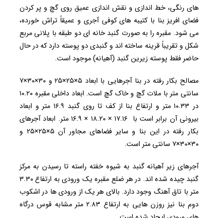
های رنگی، خط اندازی و نقش اندازی عمیق روی گچ و پر کردن
فضای افریز بنا با کتیبه های کوفی آجری و عمیقاً تراش خورده،
می شود. مقبره را به صورت گنبد خانه ای دو طبقه با پلانی مربع
شکل و تقریباً قرینه ساخته اند و گنبدی دو پوسته دارد که در حال
حاضر فقط پوسته زیرین گنبد (آهیانه) موجود است.
مصالح بکار رفته در بنا آجرهایی با ابعاد ۵×۲۵×۲۵ و ۳۰×۳۰×۷
سانتی متر با ملات گچ و خاک گچ است. ابعاد داخلی مقبره ۱۰.۲۰
در ۱۰.۳۳ متر و ارتفاع بنا از کف تا روی گنبد ۱۶.۹ متر و ابعاد
بیرونی آن برابر است با ۱۷.۱۶ × ۱۸.۲۰ × ۱۶.۹ متر. ابعاد آجرهای
بکار رفته در این بنا و سایر فضاهای مجاور آن ۵×۲۵×۲۵ و
۳۰×۳۰×۷ سانتی متر است.
آجرهای زیر آهیانه گنبد به شیوه خفته راسته تا رسیدن به مرکز
گنبد چیده شده اند. در هر ضلع مقبره یک ورودی به ارتفاع ۳.۳۰
متر با تاق آهنگ وجود دارد. بالای هر یک از ورودی ها در اشکوب
دوم بنا نیز روزن هایی به ارتفاع ۲.۸۳ متر مشابه قوس درگاه
های ورودی ایجاد شده است.