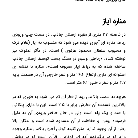
مناره ایاز
در فاصله ۳۳ متری از مقبره ارسلان جاذب، در سمت چپ ورودی
رباط، مناره ای آجری دیده می شود که منسوب به ایاز (غلام ترک
و محبوب سلطان محمود غزنوی ) است. در مآثر الملوک نیز
نوشته شده: «رباطی وسیع در سنگ بست توسط ارسلان جاذب
ساخته شده که به رباط ایاز معروف است». مناره با نقشه ای
استوانه ای دارای ارتفاع ۲۶.۴ متر و قطر خارجی آن در قسمت پایه
۴.۷ متر و قطر داخلی ۶.۲ متر است.
هرچه به سمت بالا می رود از قطر آن کم می شود به طوری که در
بالاترین قسمت آن قطرش برابر با ۲.۵ است. این با دارای پلکانی
با صد و یک پله است ولی در حال حاضر ورودی آن به دلیل
فرسوده بودن و حفاظت از آن مسدود شده است و امکان بالا
رفتن از آن وجود ندارد. متن کتیبه کوفی آجری بالاس مناره وجود
دارد که در برگیرنده آیه ای کوتاه از قرآن است که در بخش