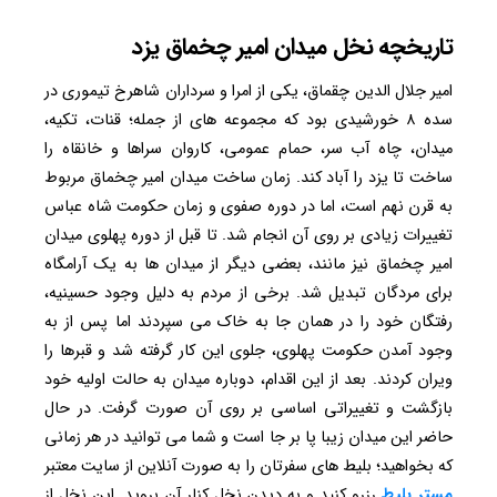
تاریخچه نخل میدان امیر چخماق یزد
امیر جلال ‌الدین چقماق، یکی از امرا و سرداران شاهرخ تیموری در
سده ۸ خورشیدی بود که مجموعه های از جمله؛ قنات، تکیه،
میدان، چاه آب سر، حمام عمومی، کاروان ‌سراها و خانقاه را
ساخت تا یزد را آباد کند. زمان ساخت میدان امیر چخماق مربوط
به قرن نهم است، اما در دوره صفوی و زمان حکومت شاه عباس
تغییرات زیادی بر روی آن انجام شد. تا قبل از دوره پهلوی میدان
امیر چخماق نیز مانند، بعضی دیگر از میدان‌ ها به یک آرامگاه
برای مردگان تبدیل شد. برخی از مردم به دلیل وجود حسینیه،
رفتگان خود را در همان جا به خاک می‌ سپردند اما پس از به
وجود آمدن حکومت پهلوی، جلوی این کار گرفته شد و قبرها را
ویران کردند. بعد از این اقدام، دوباره میدان به حالت اولیه خود
بازگشت و تغییراتی اساسی بر روی آن صورت گرفت. در حال
حاضر این میدان زیبا پا بر جا است و شما می توانید در هر زمانی
که بخواهید؛ بلیط های سفرتان را به صورت آنلاین از سایت معتبر
مستر بلیط
رزرو کنید و به دیدن نخل کنار آن بروید. این نخل از