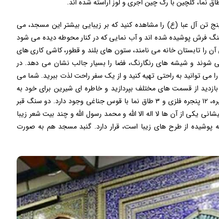
ق نما، گلچین با رگ چین آجری و لوز آراسته شده اند.
نج تن آل عبا (ع) را مشاهده کنید که بر زیبایی بیشتر این مسجد، می
 سنگ فرش پوشیده شده اند و آب نمایی که در کنار محوطه دیده می شود
 را تابستان ‌خانه می نامند، ستون های بلند و قطور، کاشی کاری های
 شوند و شیشه های رنگارنگ، فضا را بسیار جالب نشان می دهد. در
را می توانید به راحتی تهیه کنید و از یک سفر راحت لذت ببرید. شما می
بازدید از قسمت های مختلف بپردازید و خاطره ای شیرین برای خود به
وجود آورید. در غرفه های فوقانی و تحتانی مسجد حظیره، ۱۲ پنجره فلزی و ۳ طاق نما با قوس جناغی وجود دارد. دو سنگ قبر
ی یکی از آن ها لا اله الا الله و محمد رسول الله و چند بیت شعر زیبا
پوشیده از طرح های زیبا است، قرار دارد. گنبد مسجد هم به صورت