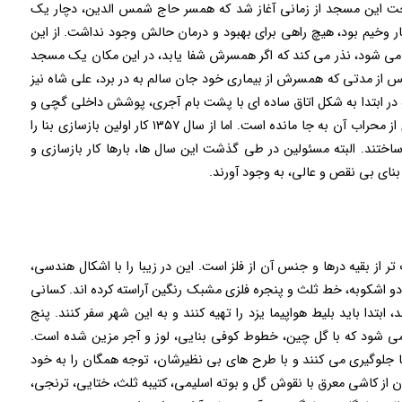
خت این مسجد از زمانی آغاز شد که همسر حاج شمس الدین، دچار یک
وخیم بود، هیچ راهی برای بهبود و درمان حالش وجود نداشت. از این
می شود، نذر می کند که اگر همسرش شفا یابد، در این مکان یک مسجد
 پس از مدتی که همسرش از بیماری خود جان سالم به در برد، علی شاه نیز
 ابتدا به شکل اتاق ساده‌ ای با پشت بام آجری، پوشش داخلی گچی و
نمایی آجری بنا شده بود اما هم اکنون تنها سنگ مرمری از محراب آن به جا مانده است. اما از سال ۱۳۵۷ کار اولین بازسازی بنا را
اختند. البته مسئولین در طی گذشت این سال ها، بارها کار بازسازی و
بنای بی نقص و عالی، به وجود آورند.
از بقیه درها و جنس آن از فلز است. این در زیبا را با اشکال هندسی،
 دو اشکوبه، خط ثلث و پنجره فلزی مشبک رنگین آراسته کرده اند. کسانی
تدا باید بلیط هواپیما یزد را تهیه کنند و به این شهر سفر کنند. پنج
ی شود که با گل چین، خطوط کوفی بنایی، لوز و آجر مزین شده است.
ها جلوگیری می کنند و با طرح های بی نظیرشان، توجه همگان را به خود
 از کاشی معرق با نقوش گل و بوته اسلیمی، کتیبه ثلث، ختایی، ترنجی،