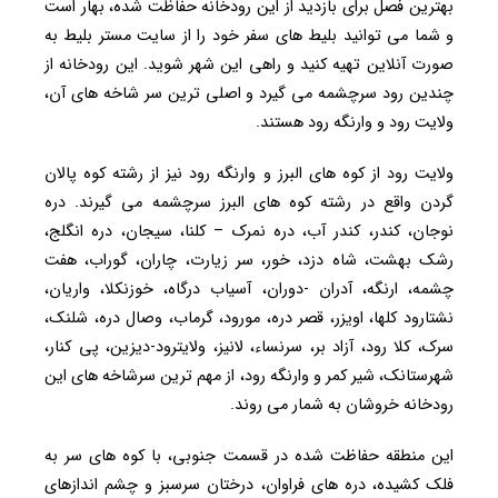
بهترین فصل برای بازدید از این رودخانه حفاظت شده، بهار است
و شما می توانید بلیط های سفر خود را از سایت مستر بلیط به
صورت آنلاین تهیه کنید و راهی این شهر شوید. این رودخانه از
چندین رود سرچشمه می گیرد و اصلی ترین سر شاخه های آن،
ولایت رود و وارنگه رود هستند.
ولایت رود از کوه های البرز و وارنگه رود نیز از رشته کوه پالان
گردن واقع در رشته کوه های البرز سرچشمه می گیرند. دره
نوجان، کندر، کندر آب، دره نمرک – کلنا، سیجان، دره انگلج،
رشک بهشت، شاه دزد، خور، سر زیارت، چاران، گوراب، هفت
چشمه، ارنگه، آدران -دوران، آسیاب درگاه، خوزنکلا، واریان،
نشتارود کلها، اویزر، قصر دره، مورود، گرماب، وصال دره، شلنک،
سرک، کلا رود، آزاد بر، سرنساء، لانیز، ولایترود-دیزین، پی کنار،
شهرستانک، شیر کمر و وارنگه رود، از مهم ترین سرشاخه های این
رودخانه خروشان به شمار می روند.
این منطقه حفاظت شده در قسمت جنوبی، با کوه های سر به
فلک کشیده، دره های فراوان، درختان سرسبز و چشم اندازهای