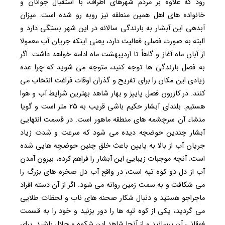
رود که علاوه بر مردم شهرهای اطراف، با استقبال جوانان و
خانواده های اهل همین منطقه نیز روبه رو شده است. میزان
آبدهی این آبشار به بارندگی سالانه در این شهر بستگی دارد و
البته به صورت فصلی فعالیت دارد، یعنی اینکه جریان آب معمولا
از آبان ماه آغاز و گاهاً تا اردیبهشت ماه ادامه خواهد داشت. اگر
به فصل بارندگی ها توجه کنید، متوجه می شوید که چرا عده
زیادی این مکان را برای تفریح و گذران اوقات فراغت انتخاب می
کنند. در کازرون فصل پاییز و بهار شاهد بهترین شرایط آب و هوا
هستیم. بلندای آبشار حکیم باشی قریب به ۲۵ متر است و گویا
منشاء آن سرچشمه ‌های منطقه‌ ماهور است. در قسمت انتهایی
آبشار چندین حوضچه‌ دیده می شود که سرعت و شدت زیاد
جریان آب از بالا به پایین باعث خلق چنین حوضچه هایی شده
است. آنچه موجبات زیبایی این آبشار را فراهم کرده، بیرون آمدن
آب از دل دو کوه تپه است، در واقع آب دل صخره های بزرگ را
می شکافت و به سمت زمین روانه می شود. اگر از آن دسته افراد
ماجراجو هستید و دنبال شکار صحنه های ناب و لحظات طلایی
می گردید، یکی از کوه تپه ها را دور بزنید و خود را به قسمت
فوقانی آن برسانید و از آنجا شاهد این شکوه و جلال باشید. برای