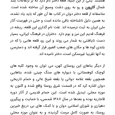
هستند. یکی از این ابنیه، قلعه دختر نام دارد که بر ارتفاعات بلند
شمال
کازرون
و رو به روی دشت وسیع آن ساخته شده است.
متاسفانه از قلعه دختر دوان در کتاب ها آن طور که باید یاد نشده،
به همین دلیل ناشناخته باقی مانده است و حتی در فهرست آثار
ملی ایران به ثبت نرسیده اند. علت نام گذاری این قلعه، ریشه در
فرهنگ قدیم این مرز و بوم دارد. دختران در فرهنگ ایرانی، بسیار
دست نایافتنی به شمار می روند و این رو، قلعه هایی را که در
بلندی کوه ها و مکان های صعب العبور قرار گرفته اند و دسترسی
به آنها تقریبا غیرممکن است، دختر نامیده اند.
از دیگر بناهای این روستای کهن، می توان به وجود کلبه های
کوچک کوهستانی با دیواره های سنگ چینی شده، بناهایی
همچون بقعه علامه دوانی یا بقعه شیخ عالی و حمام تاریخی
دوان اشاره کرد که در قسمت شرق روستا واقع شده و اکنون به
موزه محلی تبدیل شده است. این حمام قدیمی از آثار دوره
قاجاریه بوده و بعدها در سال ۱۳۸۷ شمسی، با حمایت و پیگیری
دهیاری و شورای اسلامی دوان و با کمک های بی دریغ خیرین
روستا، به صورت کامل مرمت گردیده و به عنوان موزه محلی