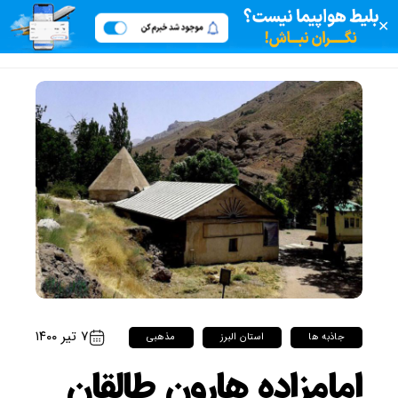
✕
۷ تیر ۱۴۰۰
جاذبه ها
استان البرز
مذهبی
امامزاده هارون طالقان