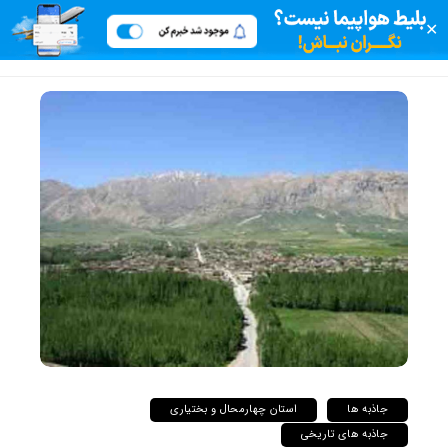
✕
جاذبه ها
استان چهارمحال و بختیاری
جاذبه های تاریخی