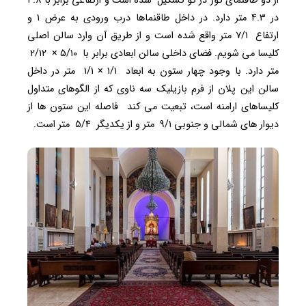
از دو طاقنمای تور در تو تشکیل شده است و ارتفاعی برابر با ۴.۸
در ۴.۳ متر دارد. در داخل طاقنماها درب ورودی به عرض ۱ و
ارتفاع ۷/۱ متر واقع شده است و از طریق آن وارد سالن اصلی
کلیسا می شویم. فضای داخلی سالن ابعادی برابر با ۵/۱۰ × ۲/۱۲
متر دارد. با وجود چهار ستون به ابعاد ۱/۱ × ۱/۱ متر در داخل
سالن این پلان از فرم بازیلیک سه ناوی که از الگوهای متداول
کلیساهای ارامنه است، تبعیت می کند فاصله این ستون ها از
دیوار های شمالی و جنوبی ۹/۱ متر و از یکدیگر ۵/۴ متر است.