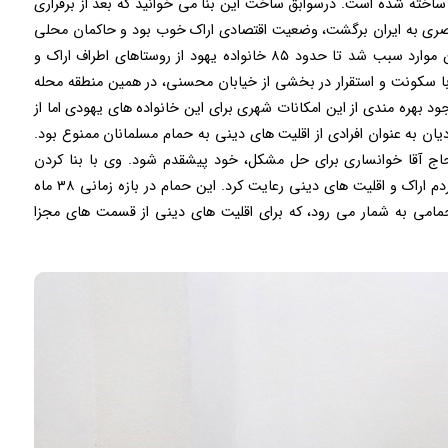
ته شده است. درسوابق ساخت این بنا می خوانید که بعد از برقراری
 طی دوره ۵۰ ساله حکومت ناصری به ایران برگشت، وضعیت اقتصادی اراک خوب بود و حاکمان محلی
در برخورد با مردم رفتارخوبی به کار می بردند. همه این موارد سبب شد تا حدود ۸۵ خانواده یهود از روستاهای اطراف اراک و
ا سکونت و استقرار در بخشی از خیابان محسنی، در همین منطقه محله
جود بهره مندی از این امکانات شهری برای این خانواده های یهودی اما از
ان به عنوان افرادی از اقلیت های دینی به حمام مسلمانان ممنوع بود.
اج آقا خوانساری برای حل مشکل، خود پیشقدم شود. وی با بنا کردن
حمامی در مقابل قلعه خود همه مسائل شرعی را برای مردم اراک و اقلیت های دینی رعایت کرد. این حمام در بازه زمانی ۳۸ ماه
شده است و تنها حمامی به شمار می رود، که برای اقلیت های دینی از قسمت های مجزا