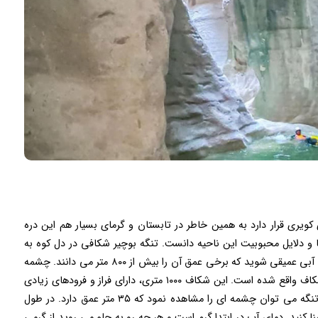
در ناحیه ای کویری قرار دارد به همین خاطر در تابستان و گرمای بسیار هم این دره
 دلایل محبوبیت این ناحیه دانست. تنگه بوچیر شکافی در دل کوه به
شمار می رود که برای ورود به آن باید ابتدا وارد محدوده آبی عمیقی شوید که برخی عمق آن را بیش از ۸۰۰ متر می دانند. چشمه
که منبع اصلی آب جاری تنگه است در انتهای غار و یا شکاف واقع شده است. این شکاف ۱۰۰۰ متری، دارای فراز و فرودهای زیادی
است که طی کردن مسیر را دشوار می نماید. در انتهای تنگه می توان چشمه ای را مشاهده نمود که ۳۵ متر عمق دارد. در طول
ا کنید. دمای آب در ابتدا گرم است و هر چه رو به جلو می روید از گرمی