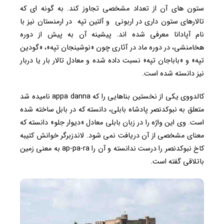
ستون هاى آن از تعداد مشخصى تجاوز کند. به گونه اى که
تالارهاى ستون دارى در اربونى و آلتین تپه در ارمنستان نیز با
نام آپادانا معرفى شده اند. پیشینه آن به پیش از دوره
هخامنشى، در دوره ماد در آثارى چون «نوشینجان تپه»، «گودین
تپه» و «باباجان تپه» نسبت داده شده و معادل تالار بار یا دربار
نیز دانسته شده است.
کالدووى یکى از نخستین بناهایى را که appa danna نامیده شد
متعلق به نبوکدنصر پادشاه بابلى، دانسته که در بابل ساخته شده
است. وى این واژه را در زبان بابلى معادل «دیوار جلو» دانسته که
معناى مشخصى از آن دریافت نمی شود. لاندزبرگر خوانش کتیبه
کاخ نبوکدنصر را درست ندانسته و آن را ap-pa-ra به معنى زمین
باتلاقى گفته است.