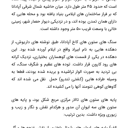
است که حدود ۴۵ متر طول دارد. میان حاشیه شمال شرقی آپادانا
که بر فراز ساختمان های ایلامی بنیاد یافته بود و محله هایی که
دارای همان تمدن بوده اند، و در نزدیکی دیوار حصار شهر، زمینی
خالی با وسعت قریب ۵۰ متر وجود داشته است.
سنگ های ستون های کاخ آپادانا، طبق نوشته های داریوش، از
دهکده هایی به نام ابیراد واقع در ایلام آورده شده بود. این
دهکده در یکی از قسمت های کوهساران بختیاری، نزدیک کرانه
های رود کارون قرار داشت. توده های عظیم و شگرف سنگ، که
بی تردید به صورت الوار تراشیده و بریده شده بودند، قطعا به
وسیله طراده هایی (کشتی تندرو) حمل نقل می شده اند که
گاوهای کوهی تنومند آنها را می کشیده اند.
پایه های ستون های تالار مرکزی مربع شکل بود، و پایه های
ستون های سه ایوان آن مدور و هرکدام نقش و نگار و زیب و
زیوری ویژه داشت. بدین ترتیب:
الف) پایه های ایوان های شمال باختری از نقش غنچه ها و گل