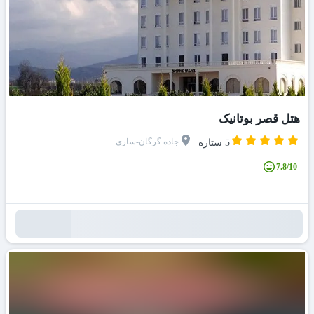
هتل قصر بوتانیک
جاده گرگان-ساری
5 ستاره
7.8/10