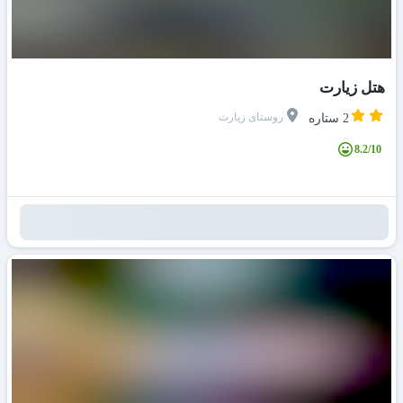
هتل زیارت
روستای زیارت
2 ستاره
8.2/10