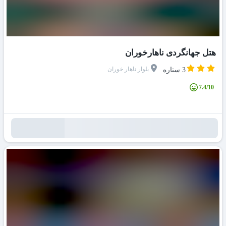
هتل جهانگردی ناهارخوران
بلوار ناهار خوران
3 ستاره
7.4/10