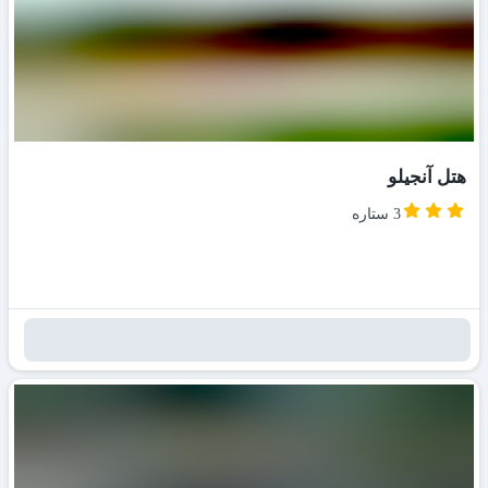
هتل آنجیلو
3 ستاره