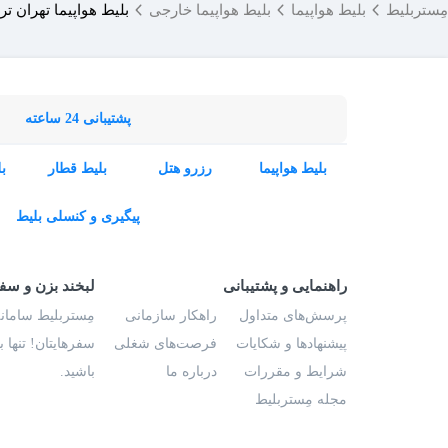
مِستربلیط
بلیط هواپیما
بلیط هواپیما خارجی
بلیط هواپیما تهران تر
پشتیبانی 24 ساعته
بلیط هواپیما
رزرو هتل
بلیط قطار
ب
پیگیری و کنسلی بلیط
راهنمایی و پشتیبانی
لبخند بزن و سف
پرسش‌های متداول
راهکار سازمانی
مِستربلیط سامانه
پیشنهادها و شکایات
فرصت‌های شغلی
سفرهایتان! تنها 
شرایط و مقررات
درباره ما
باشید.
مجله مِستربلیط