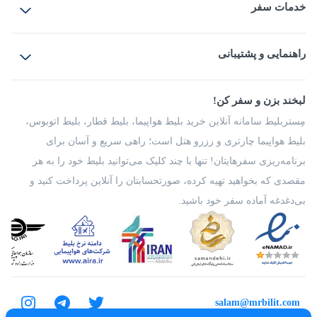
خدمات سفر
بلیط هواپیما
رزرو هتل
بلیط قطار
راهنمایی و پشتیبانی
بلیط اتوبوس
بلیط سواری
پرسش‌های متداول
پیشنهادها و شکایات
شرایط و مقررات
لبخند بزن و سفر کن!
مجله مِستربلیط
راهکار سازمانی
فرصت‌های شغلی
مِستربلیط سامانه آنلاین خرید بلیط هواپیما، بلیط قطار، بلیط اتوبوس،
درباره ما
بلیط هواپیما چارتری و رزرو هتل است؛ راهی سریع و آسان برای
برنامه‌ریزی سفرهایتان! تنها با چند کلیک می‌توانید بلیط خود را به هر
مقصدی که بخواهید تهیه کرده، صورتحسابتان را آنلاین پرداخت کنید و
بی‌دغدغه آماده سفر خود باشید.
salam@mrbilit.com