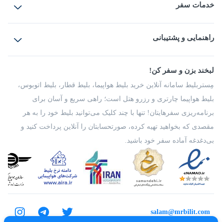
خدمات سفر
بلیط هواپیما
رزرو هتل
بلیط قطار
راهنمایی و پشتیبانی
بلیط اتوبوس
بلیط سواری
پرسش‌های متداول
پیشنهادها و شکایات
شرایط و مقررات
لبخند بزن و سفر کن!
مجله مِستربلیط
راهکار سازمانی
فرصت‌های شغلی
مِستربلیط سامانه آنلاین خرید بلیط هواپیما، بلیط قطار، بلیط اتوبوس،
درباره ما
بلیط هواپیما چارتری و رزرو هتل است؛ راهی سریع و آسان برای
برنامه‌ریزی سفرهایتان! تنها با چند کلیک می‌توانید بلیط خود را به هر
مقصدی که بخواهید تهیه کرده، صورتحسابتان را آنلاین پرداخت کنید و
بی‌دغدغه آماده سفر خود باشید.
salam@mrbilit.com