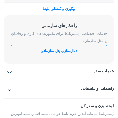
پیگیری و کنسلی بلیط
راهکارهای سازمانی
خدمات اختصاصیِ مِستربلیط برای ماموریت‌های کاری و رفاهیاتِ
پرسنلِ سازمان‌ها
فعال‌سازی پنل سازمانی
خدمات سفر
بلیط هواپیما
رزرو هتل
بلیط قطار
راهنمایی و پشتیبانی
بلیط اتوبوس
بلیط سواری
پرسش‌های متداول
پیشنهادها و شکایات
شرایط و مقررات
لبخند بزن و سفر کن!
مجله مِستربلیط
راهکار سازمانی
فرصت‌های شغلی
مِستربلیط سامانه آنلاین خرید بلیط هواپیما، بلیط قطار، بلیط اتوبوس،