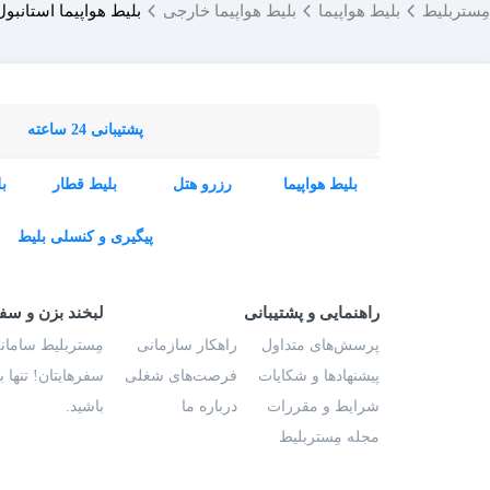
مِستربلیط
بلیط هواپیما
بلیط هواپیما خارجی
بلیط هواپیما استانبو
پشتیبانی 24 ساعته
بلیط هواپیما
رزرو هتل
بلیط قطار
ب
پیگیری و کنسلی بلیط
راهنمایی و پشتیبانی
لبخند بزن و سف
پرسش‌های متداول
راهکار سازمانی
مِستربلیط سامانه
پیشنهادها و شکایات
فرصت‌های شغلی
سفرهایتان! تنها 
شرایط و مقررات
درباره ما
باشید.
مجله مِستربلیط