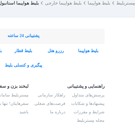
مِستربلیط
بلیط هواپیما
بلیط هواپیما خارجی
بلیط هواپیما استانبول
پشتیبانی 24 ساعته
بلیط هواپیما
رزرو هتل
بلیط قطار
ب
پیگیری و کنسلی بلیط
راهنمایی و پشتیبانی
لبخند بزن و سف
پرسش‌های متداول
راهکار سازمانی
مِستربلیط سامانه
پیشنهادها و شکایات
فرصت‌های شغلی
سفرهایتان! تنها 
شرایط و مقررات
درباره ما
باشید.
مجله مِستربلیط