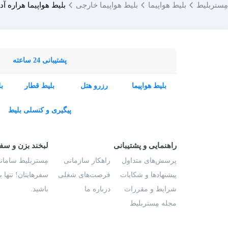
مِستربلیط
بلیط هواپیما
بلیط هواپیما خارجی
بلیط هواپیما هراره آدی
پشتیبانی 24 ساعته
بلیط هواپیما
رزرو هتل
بلیط قطار
ب
پیگیری و کنسلی بلیط
راهنمایی و پشتیبانی
لبخند بزن و سف
پرسش‌های متداول
راهکار سازمانی
مِستربلیط سامانه
پیشنهادها و شکایات
فرصت‌های شغلی
سفرهایتان! تنها 
شرایط و مقررات
درباره ما
باشید.
مجله مِستربلیط