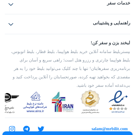
خدمات سفر
بلیط هواپیما
رزرو هتل
بلیط قطار
راهنمایی و پشتیبانی
بلیط اتوبوس
بلیط سواری
پرسش‌های متداول
پیشنهادها و شکایات
شرایط و مقررات
لبخند بزن و سفر کن!
مجله مِستربلیط
راهکار سازمانی
فرصت‌های شغلی
مِستربلیط سامانه آنلاین خرید بلیط هواپیما، بلیط قطار، بلیط اتوبوس،
درباره ما
بلیط هواپیما چارتری و رزرو هتل است؛ راهی سریع و آسان برای
برنامه‌ریزی سفرهایتان! تنها با چند کلیک می‌توانید بلیط خود را به هر
مقصدی که بخواهید تهیه کرده، صورتحسابتان را آنلاین پرداخت کنید و
بی‌دغدغه آماده سفر خود باشید.
salam@mrbilit.com