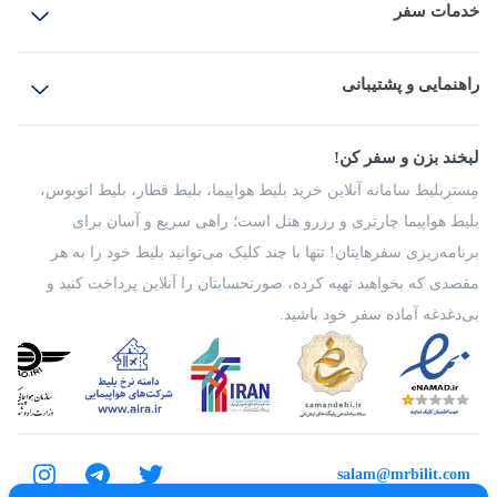
خدمات سفر
بلیط هواپیما
رزرو هتل
بلیط قطار
راهنمایی و پشتیبانی
بلیط اتوبوس
بلیط سواری
پرسش‌های متداول
پیشنهادها و شکایات
شرایط و مقررات
لبخند بزن و سفر کن!
مجله مِستربلیط
راهکار سازمانی
فرصت‌های شغلی
مِستربلیط سامانه آنلاین خرید بلیط هواپیما، بلیط قطار، بلیط اتوبوس،
درباره ما
بلیط هواپیما چارتری و رزرو هتل است؛ راهی سریع و آسان برای
برنامه‌ریزی سفرهایتان! تنها با چند کلیک می‌توانید بلیط خود را به هر
مقصدی که بخواهید تهیه کرده، صورتحسابتان را آنلاین پرداخت کنید و
بی‌دغدغه آماده سفر خود باشید.
salam@mrbilit.com