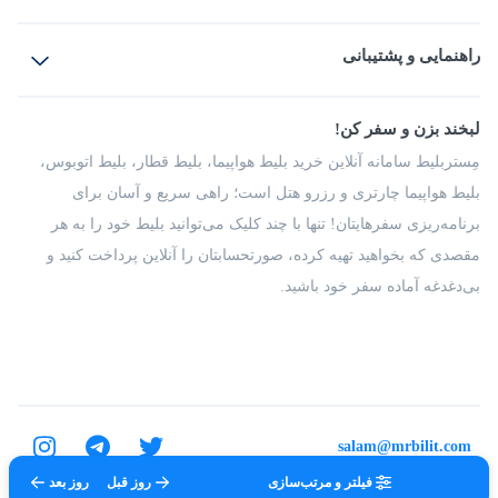
بلیط هواپیما
رزرو هتل
بلیط قطار
راهنمایی و پشتیبانی
بلیط اتوبوس
بلیط سواری
پرسش‌های متداول
پیشنهادها و شکایات
شرایط و مقررات
لبخند بزن و سفر کن!
مجله مِستربلیط
راهکار سازمانی
فرصت‌های شغلی
مِستربلیط سامانه آنلاین خرید بلیط هواپیما، بلیط قطار، بلیط اتوبوس،
درباره ما
بلیط هواپیما چارتری و رزرو هتل است؛ راهی سریع و آسان برای
برنامه‌ریزی سفرهایتان! تنها با چند کلیک می‌توانید بلیط خود را به هر
مقصدی که بخواهید تهیه کرده، صورتحسابتان را آنلاین پرداخت کنید و
بی‌دغدغه آماده سفر خود باشید.
salam@mrbilit.com
فیلتر و مرتب‌سازی
روز قبل
روز بعد
تمامی حقوق برای شرکت عتیق گشت اصفهان محفوظ است.