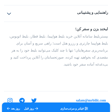
بلیط هواپیما
رزرو هتل
بلیط قطار
راهنمایی و پشتیبانی
بلیط اتوبوس
بلیط سواری
پرسش‌های متداول
پیشنهادها و شکایات
شرایط و مقررات
لبخند بزن و سفر کن!
مجله مِستربلیط
راهکار سازمانی
فرصت‌های شغلی
مِستربلیط سامانه آنلاین خرید بلیط هواپیما، بلیط قطار، بلیط اتوبوس،
درباره ما
بلیط هواپیما چارتری و رزرو هتل است؛ راهی سریع و آسان برای
برنامه‌ریزی سفرهایتان! تنها با چند کلیک می‌توانید بلیط خود را به هر
مقصدی که بخواهید تهیه کرده، صورتحسابتان را آنلاین پرداخت کنید و
بی‌دغدغه آماده سفر خود باشید.
salam@mrbilit.com
فیلتر و مرتب‌سازی
روز قبل
روز بعد
تمامی حقوق برای شرکت عتیق گشت اصفهان محفوظ است.