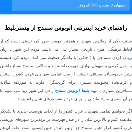
اصفهان تا سنندج
700 کیلومتر
راهنمای خرید اینترنتی اتوبوس سنندج از مِستربلیط
سنندج یکی از زیباترین شهرها و همچنین دومین شهر کرد نشینی است که از
لحاظ فرهنگی، هنری، تاریخی بسیار غنی می باشد. مردم این شهر با زبان
زیبای کردی سنندجی یا ( جافی) با یکدیگر صحبت می کنند. مردم کرد همیشه
به خون گرمی و میهمان نوازی شهرت داشته اند و ساکنین سنندج هم از داشتن
چنین خصوصیاتی مستثنی نیستند. از میان تمامی شهرهای غربی کشور، سنندج
و کرمانشاه محبوبیت بیشتری برای گردشگران دارند به طوریکه سالانه
مسافرین بسیاری با تهیه
بلیط اتوبوس سنندج
راهی این شهر زیبا می شوند تا
در آن سفری به یاد ماندنی را برای خود و همسفرهای شان رقم بزنند.
اگر بخواهیم تمامی شهرهای غرب کشور را از لحاظ توریست پذیری با یکدیگر
مقایسه کنیم و بالاترین شان را در صدر فهرست پر ترددترین شهرهای توریسی
غرب کشور قرار دهیم، سنندج جز اولین نام در چنین لیستی است. علت آن هم