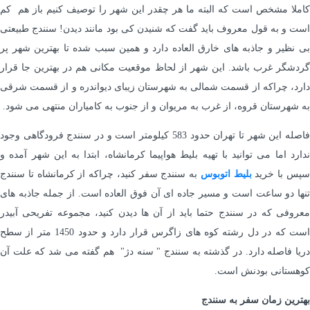
کاملا مشخص است که البته ما هر چقدر این شهر را توصیف کنیم باز هم کم
است و به قول معروف باید گفت که شنیدن کی بود مانند دیدن! سنندج طبیعتی
بی نظیر و جاذبه های خارق العاده دارد و همین سبب شده تا بهترین شهر پر
گردشگر غرب باشد. این شهر از لحاظ موقعیت مکانی هم در بهترین جا قرار
دارد، چراکه از قسمت شمالی به شهرستان زیبای دیواندره و از قسمت شرقی
به شهرستان قروه، از غرب به مریوان و از جنوب به کامیاران منتهی می شود.
فاصله این شهر تا تهران حدود 583 کیلومتر است و در سنندج فرودگاهی وجود
ندارد اما می توانید با تهیه بلیط هواپیما کرمانشاه، ابتدا به این شهر آمده و
پس با خرید
بلیط اتوبوس
به سنندج سفر کنید، چراکه از کرمانشاه تا سنندج
تنها دو ساعت است و مسیر جاده ای آن فوق العاده است. از جمله جاذبه های
معروفی که در سنندج حتما باید از آن ها دیدن کنید، مجموعه تفریحی آبیدر
است که در دل رشته کوه های زاگرس قرار دارد و حدود 1450 متر از سطح
دریا فاصله دارد. در گذشته به سنندج " سنه دژ" هم گفته می شد که علت آن
کوهستانی بودنش است.
بهترین زمان سفر به سنندج