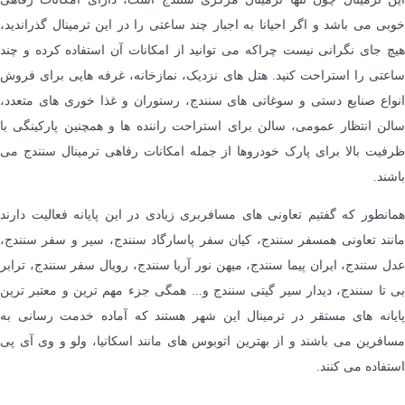
خوبی می باشد و اگر احیانا به اجبار چند ساعتی را در این ترمینال گذراندید،
هیچ جای نگرانی نیست چراکه می توانید از امکانات آن استفاده کرده و چند
ساعتی را استراحت کنید. هتل های نزدیک، نمازخانه، غرفه هایی برای فروش
انواع صنایع دستی و سوغاتی های سنندج، رستوران و غذا خوری های متعدد،
سالن انتظار عمومی، سالن برای استراحت راننده ها و همچنین پارکینگی با
ظرفیت بالا برای پارک خودروها از جمله امکانات رفاهی ترمینال سنندج می
باشند.
همانطور که گفتیم تعاونی های مسافربری زیادی در این پایانه فعالیت دارند
مانند تعاونی همسفر سنندج، کیان سفر پاسارگاد سنندج، سیر و سفر سنندج،
عدل سنندج، ایران پیما سنندج، میهن نور آریا سنندج، رویال سفر سنندج، ترابر
بی تا سنندج، دیدار سیر گیتی سنندج و... همگی جزء مهم ترین و معتبر ترین
پایانه های مستقر در ترمینال این شهر هستند که آماده خدمت رسانی به
مسافرین می باشند و از بهترین اتوبوس های مانند اسکانیا، ولو و وی آی پی
استفاده می کنند.