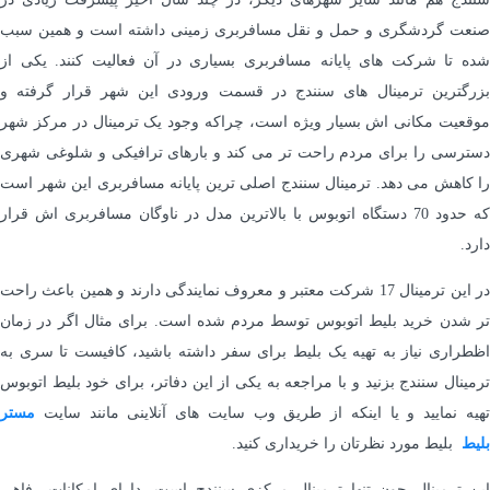
صنعت گردشگری و حمل و نقل مسافربری زمینی داشته است و همین سبب
شده تا شرکت های پایانه مسافربری بسیاری در آن فعالیت کنند. یکی از
بزرگترین ترمینال های سنندج در قسمت ورودی این شهر قرار گرفته و
موقعیت مکانی اش بسیار ویژه است، چراکه وجود یک ترمینال در مرکز شهر
دسترسی را برای مردم راحت تر می کند و بارهای ترافیکی و شلوغی شهری
را کاهش می دهد. ترمینال سنندج اصلی ترین پایانه مسافربری این شهر است
که حدود 70 دستگاه اتوبوس با بالاترین مدل در ناوگان مسافربری اش قرار
دارد.
در این ترمینال 17 شرکت معتبر و معروف نمایندگی دارند و همین باعث راحت
تر شدن خرید بلیط اتوبوس توسط مردم شده است. برای مثال اگر در زمان
اظطراری نیاز به تهیه یک بلیط برای سفر داشته باشید، کافیست تا سری به
ترمینال سنندج بزنید و با مراجعه به یکی از این دفاتر، برای خود بلیط اتوبوس
تهیه نمایید و یا اینکه از طریق وب سایت های آنلاینی مانند سایت
مستر
بلیط
بلیط مورد نظرتان را خریداری کنید.
این ترمینال چون تنها ترمینال مرکزی سنندج است، دارای امکانات رفاهی