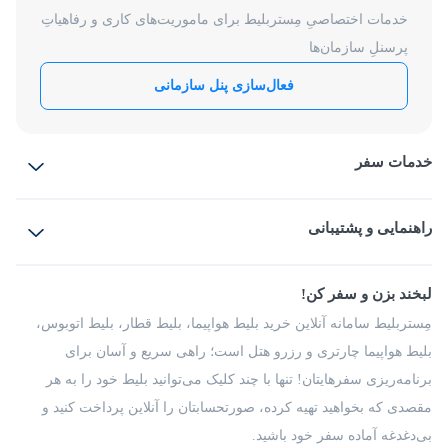
خدمات اختصاصیِ مِستربلیط برای ماموریت‌های کاری و رفاهیاتِ
پرسنلِ سازمان‌ها
فعال‌سازی پنل سازمانی
خدمات سفر
بلیط هواپیما
رزرو هتل
بلیط قطار
راهنمایی و پشتیبانی
بلیط اتوبوس
بلیط سواری
پرسش‌های متداول
پیشنهادها و شکایات
شرایط و مقررات
لبخند بزن و سفر کن!
مجله مِستربلیط
راهکار سازمانی
فرصت‌های شغلی
مِستربلیط سامانه آنلاین خرید بلیط هواپیما، بلیط قطار، بلیط اتوبوس،
درباره ما
بلیط هواپیما چارتری و رزرو هتل است؛ راهی سریع و آسان برای
برنامه‌ریزی سفرهایتان! تنها با چند کلیک می‌توانید بلیط خود را به هر
مقصدی که بخواهید تهیه کرده، صورتحسابتان را آنلاین پرداخت کنید و
بی‌دغدغه آماده سفر خود باشید.