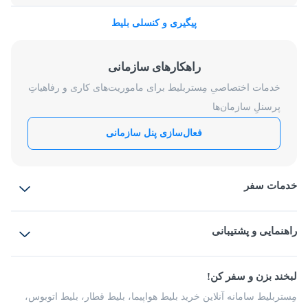
پیگیری و کنسلی بلیط
راهکارهای سازمانی
خدمات اختصاصیِ مِستربلیط برای ماموریت‌های کاری و رفاهیاتِ
پرسنلِ سازمان‌ها
فعال‌سازی پنل سازمانی
خدمات سفر
بلیط هواپیما
رزرو هتل
بلیط قطار
راهنمایی و پشتیبانی
بلیط اتوبوس
بلیط سواری
پرسش‌های متداول
پیشنهادها و شکایات
شرایط و مقررات
لبخند بزن و سفر کن!
مجله مِستربلیط
راهکار سازمانی
فرصت‌های شغلی
مِستربلیط سامانه آنلاین خرید بلیط هواپیما، بلیط قطار، بلیط اتوبوس،