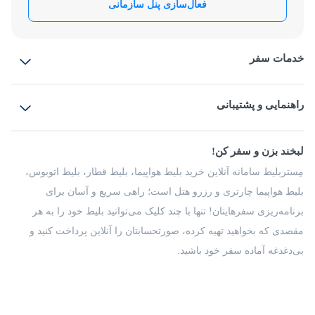
فعال‌سازی پنل سازمانی
خدمات سفر
بلیط هواپیما
رزرو هتل
بلیط قطار
راهنمایی و پشتیبانی
بلیط اتوبوس
بلیط سواری
پرسش‌های متداول
پیشنهادها و شکایات
شرایط و مقررات
لبخند بزن و سفر کن!
مجله مِستربلیط
راهکار سازمانی
فرصت‌های شغلی
مِستربلیط سامانه آنلاین خرید بلیط هواپیما، بلیط قطار، بلیط اتوبوس،
درباره ما
بلیط هواپیما چارتری و رزرو هتل است؛ راهی سریع و آسان برای
برنامه‌ریزی سفرهایتان! تنها با چند کلیک می‌توانید بلیط خود را به هر
مقصدی که بخواهید تهیه کرده، صورتحسابتان را آنلاین پرداخت کنید و
بی‌دغدغه آماده سفر خود باشید.