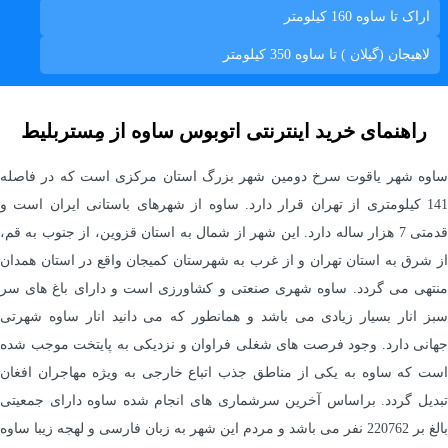
اراک تا ساوه
160 کیلومتر
لاهيجان (گيلان ) تا ساوه
350 کیلومتر
راهنمای خرید اینترنتی اتوبوس ساوه از مِستربلیط
ساوه شهر یاقوت سرخ دومین شهر بزرگ استان مرکزی است که در فاصله
141 کیلومتری از تهران قرار دارد. ساوه از شهرهای باستانی ایران است و
قدمتی 7 هزار ساله دارد. این شهر از شمال به استان قزوین، از جنوب به قم،
از شرق به استان تهران و از غرب به شهرستان کمیجان واقع در استان همدان
منتهی می گردد. ساوه شهری صنعتی و کشاورزی است و دارای باغ های سر
سبز انار بسیار زیادی می باشد و همانطور که می دانید انار ساوه شهرتی
جهانی دارد. وجود فرصت های شغلی فراوان و نزدیکی به پایتخت موجب شده
است که ساوه به یکی از مناطق جذب اتباع خارجی به ویژه مهاجران افغان
تبدیل گردد. براساس آخرین سرشماری های انجام شده ساوه دارای جمعیتی
بالغ بر 220762 نفر می باشد و مردم این شهر به زبان فارسی و لهجه زیبا ساوه