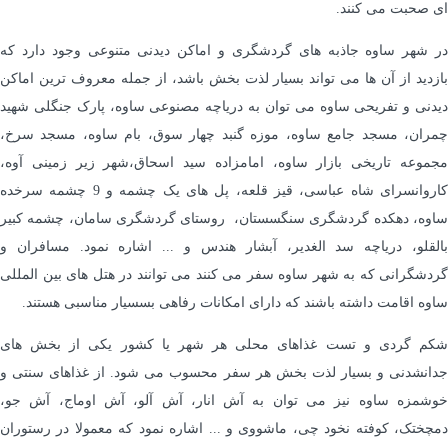
ای صحبت می کنند.
در شهر ساوه جاذبه های گردشگری و اماکن دیدنی متنوعی وجود دارد که
بازدید از آن ها می تواند بسیار لذت بخش باشد، از جمله معروف ترین اماکن
دیدنی و تفریحی ساوه می توان به دریاچه مصنوعی ساوه، پارک جنگلی شهید
چمران، مسجد جامع ساوه، موزه گنبد چهار سوق، بام ساوه، مسجد سرخ،
مجموعه تاریخی بازار ساوه، امامزاده سید اسحاق،شهر زیر زمینی آوه،
کاروانسرای شاه عباسی، قیز قلعه، پل های یک چشمه و 9 چشمه سرخده
ساوه، دهکده گردشگری سنگسستان، روستای گردشگری سامان، چشمه کبیر
بالقلو، دریاچه سد الغدیر، آبشار هندس و ... اشاره نمود. مسافران و
گردشگرانی که به شهر ساوه سفر می کنند می توانند در هتل های بین المللی
ساوه اقامت داشته باشند که دارای امکانات رفاهی بسسیار مناسبی هستند.
شکم گردی و تست غذاهای محلی هر شهر یا کشور یکی از بخش های
جدانشدنی و بسیار لذت بخش هر سفر محسوب می شود. از غذاهای سنتی و
خوشمزه ساوه نیز می توان به آش انار، آش آلو، آش اوماج، آش جو،
دمچختک، کوفته نخود چی، ماشووی و ... اشاره نمود که معمولا در رستوران