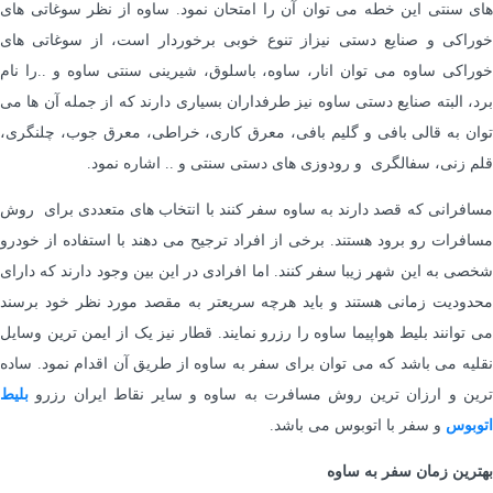
های سنتی این خطه می توان آن را امتحان نمود. ساوه از نظر سوغاتی های
خوراکی و صنایع دستی نیزاز تنوع خوبی برخوردار است، از سوغاتی های
خوراکی ساوه می توان انار، ساوه، باسلوق، شیرینی سنتی ساوه و ..را نام
برد، البته صنایع دستی ساوه نیز طرفداران بسیاری دارند که از جمله آن ها می
توان به قالی بافی و گلیم بافی، معرق کاری، خراطی، معرق جوب، چلنگری،
قلم زنی، سفالگری و رودوزی های دستی سنتی و .. اشاره نمود.
مسافرانی که قصد دارند به ساوه سفر کنند با انتخاب های متعددی برای روش
مسافرات رو برود هستند. برخی از افراد ترجیح می دهند با استفاده از خودرو
شخصی به این شهر زیبا سفر کنند. اما افرادی در این بین وجود دارند که دارای
محدودیت زمانی هستند و باید هرچه سریعتر به مقصد مورد نظر خود برسند
می توانند بلیط هواپیما ساوه را رزرو نمایند. قطار نیز یک از ایمن ترین وسایل
نقلیه می باشد که می توان برای سفر به ساوه از طریق آن اقدام نمود. ساده
ترین و ارزان ترین روش مسافرت به ساوه و سایر نقاط ایران رزرو
بلیط
اتوبوس
و سفر با اتوبوس می باشد.
بهترین زمان سفر به ساوه