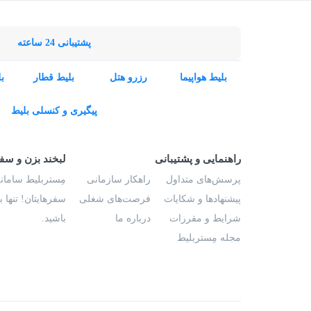
پشتیبانی 24 ساعته
بلیط هواپیما
رزرو هتل
بلیط قطار
ب
پیگیری و کنسلی بلیط
راهنمایی و پشتیبانی
لبخند بزن و سف
پرسش‌های متداول
راهکار سازمانی
مِستربلیط سامانه
پیشنهادها و شکایات
فرصت‌های شغلی
سفرهایتان! تنها 
شرایط و مقررات
درباره ما
باشید.
مجله مِستربلیط