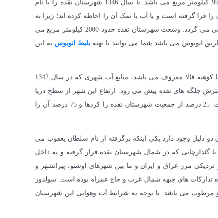
نقده یکی از شهرهای استان آذربایجان غربی و از شهرهای جنوبی این استان محسوب می شود. فاصله این شهر با جنوب شرق ارومیه حدود 95 کیلومتر مربع می باشد. تا سال 1346 شهرستان نقده را با نام
ا فرا گرفته است و یا آب با نمک آن را احاطه کرده اند؛ زیرا به
دریاچه شور ارومیه نزدیک می باشد. این شهرستان از سمت غرب به اشنویه، از شمال به ارومیه، از جنوب به پیرانشهر و از غرب به مهاباد منتهی می گردد. وسعت شهرستان نقده حدود 2000 کیلومتر مربع می
بلیط اتوبوس
به این
شهر نقده از لحاظ ساختمانی به دو دسته تقسیم می شود یکی قسمت قدیمی شهر که در دامنه تپه وسط شهر قرار دارد و به تپه های باشی یا کوهنه قالا معروف می باشد، منابع آب شهری که در سال 1342
رش جلگه های نقده پیش می رود. ارتفاع این شهر از سطح دریا
1330 متر مربع است. در تقسیم بندی اجتماعی که صورت گرفته است شهرستان نقده به دو بخش کردنشین و ترک نشین دسته بندی شده است. 25 درصد از جمعیت شهرستان نقده را کردها و 75 درصد آن را
دو دلیل وجود دارد یکی اینکه برگرفته از نام سلطان یعقوب می
ع 800 متر که در جنوب شهرنقده قرار دارد. رود کادار یا گئدارچایی که در شمال شهرستان نقده قرار گرفته و به داخل
شهرستان سولدوز به دلیل این که در نزدیکی مرز عراق و ایران و ما بین شهرهای اوشنو، پیرانشهر و
ه تدارکات های جبهه شمال غرب و حاج عمراه بوده است. سولدوز
ل و مرطوب می باشد. با توجه به شرایط آب وهوایی این شهرستان