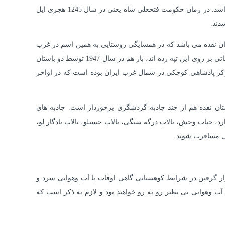
شهر نقده در طی تاریخ محل زندگی قومیت های مختلفی بوده است از جمله مادها، آشوریها، مانناها و در نهایت کردها و مردمان آذربایجانی می باشد. در زمان حکومت فتحعلی شاه یعنی در سال 1245 هجری ایل
دند.
ستان نقده می باشد که در همسایگی روستایی به همین اسم در غرب
نقده قرار دارد. در سال 1943 باستان شناسان به کاوش در این منطقه روی آوردند و در سال 1936 چند باستان شناس معروف چندین حدس مطالعاتی بر روی این تپه زده اند، باز هم در سال 1947 توسط دو باستان
یافتند که این تپه مربوط به حسنلو 4 می باشد. حسنلو در این دوران مرکز پادشاهی کوچکی در شمال غرب ایران بوده است که در اواخر
 نقده هم از چند جاذبه گردشگری برخوردار است. جاذبه های
یاچه ارومیه قرار دارد، حیات وحش، تالاب درگه سنگی، تالاب حسنلو، تالاب یادگار لو،
هی مسافرت شوید.
ار گرفتن در شرایط کوهستانی گاهی اوقات با آب وهوایی سرد و
ب وهوایی بی نظیر رو به رو خواهید بود و لازم به ذکر است که