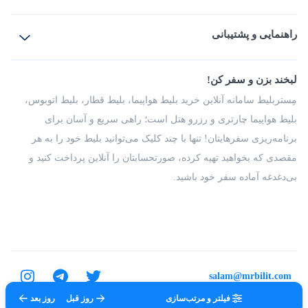
بلیط هواپیما
رزرو هتل
بلیط قطار
راهنمایی و پشتیبانی
بلیط اتوبوس
بلیط سواری
پرسش‌های متداول
پیشنهادها و شکایات
شرایط و مقررات
لبخند بزن و سفر کن!
مجله مِستربلیط
راهکار سازمانی
فرصت‌های شغلی
مِستربلیط سامانه آنلاین خرید بلیط هواپیما، بلیط قطار، بلیط اتوبوس،
درباره ما
بلیط هواپیما چارتری و رزرو هتل است؛ راهی سریع و آسان برای
برنامه‌ریزی سفرهایتان! تنها با چند کلیک می‌توانید بلیط خود را به هر
مقصدی که بخواهید تهیه کرده، صورتحسابتان را آنلاین پرداخت کنید و
بی‌دغدغه آماده سفر خود باشید.
salam@mrbilit.com
فیلتر و مرتب‌سازی
روز قبل
روز بعد
تمامی حقوق برای شرکت عتیق گشت اصفهان محفوظ است.