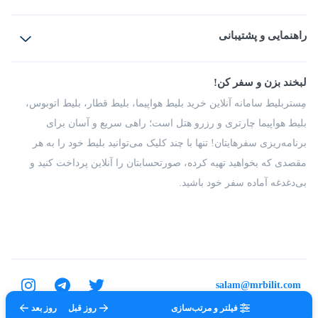
بلیط هواپیما
رزرو هتل
بلیط قطار
راهنمایی و پشتیبانی
بلیط اتوبوس
بلیط سواری
پرسش‌های متداول
پیشنهادها و شکایات
شرایط و مقررات
لبخند بزن و سفر کن!
مجله مِستربلیط
راهکار سازمانی
فرصت‌های شغلی
مِستربلیط سامانه آنلاین خرید بلیط هواپیما، بلیط قطار، بلیط اتوبوس،
درباره ما
بلیط هواپیما چارتری و رزرو هتل است؛ راهی سریع و آسان برای
برنامه‌ریزی سفرهایتان! تنها با چند کلیک می‌توانید بلیط خود را به هر
مقصدی که بخواهید تهیه کرده، صورتحسابتان را آنلاین پرداخت کنید و
بی‌دغدغه آماده سفر خود باشید.
salam@mrbilit.com
فیلتر و مرتب‌سازی
روز قبل
روز بعد
تمامی حقوق برای شرکت عتیق گشت اصفهان محفوظ است.