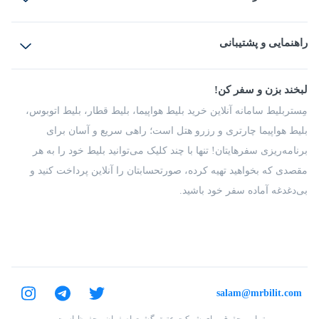
بلیط هواپیما
رزرو هتل
بلیط قطار
راهنمایی و پشتیبانی
بلیط اتوبوس
بلیط سواری
پرسش‌های متداول
پیشنهادها و شکایات
شرایط و مقررات
لبخند بزن و سفر کن!
مجله مِستربلیط
راهکار سازمانی
فرصت‌های شغلی
مِستربلیط سامانه آنلاین خرید بلیط هواپیما، بلیط قطار، بلیط اتوبوس،
درباره ما
بلیط هواپیما چارتری و رزرو هتل است؛ راهی سریع و آسان برای
برنامه‌ریزی سفرهایتان! تنها با چند کلیک می‌توانید بلیط خود را به هر
مقصدی که بخواهید تهیه کرده، صورتحسابتان را آنلاین پرداخت کنید و
بی‌دغدغه آماده سفر خود باشید.
salam@mrbilit.com