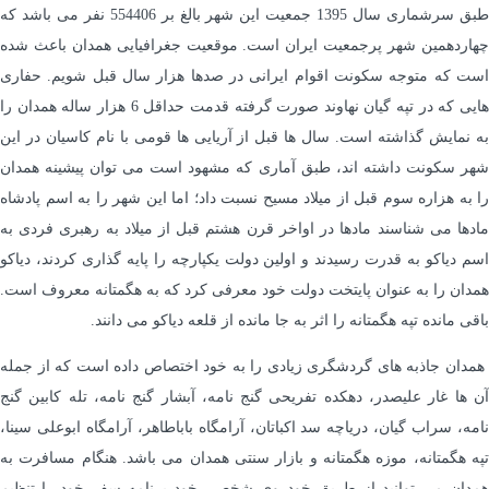
طبق سرشماری سال 1395 جمعیت این شهر بالغ بر 554406 نفر می باشد که
چهاردهمین شهر پرجمعیت ایران است. موقعیت جغرافیایی همدان باعث شده
است که متوجه سکونت اقوام ایرانی در صدها هزار سال قبل شویم. حفاری
هایی که در تپه گیان نهاوند صورت گرفته قدمت حداقل 6 هزار ساله همدان را
به نمایش گذاشته است. سال ها قبل از آریایی ها قومی با نام کاسیان در این
شهر سکونت داشته اند، طبق آماری که مشهود است می توان پیشینه همدان
را به هزاره سوم قبل از میلاد مسیح نسبت داد؛ اما این شهر را به اسم پادشاه
مادها می شناسند مادها در اواخر قرن هشتم قبل از میلاد به رهبری فردی به
اسم دیاکو به قدرت رسیدند و اولین دولت یکپارچه را پایه گذاری کردند، دیاکو
همدان را به عنوان پایتخت دولت خود معرفی کرد که به هگمتانه معروف است.
باقی مانده تپه هگمتانه را اثر به جا مانده از قلعه دیاکو می ‌دانند.
همدان جاذبه های گردشگری زیادی را به خود اختصاص داده است که از جمله
آن ها غار علیصدر، دهکده تفریحی گنج نامه، آبشار گنج نامه، تله کابین گنج
نامه، سراب گیان، دریاچه سد اکباتان، آرامگاه باباطاهر، آرامگاه ابوعلی سینا،
تپه هگمتانه، موزه هگمتانه و بازار سنتی همدان می باشد. هنگام مسافرت به
همدان می توانید از طریق خودروی شخصی خود برنامه سفر خود را تنظیم