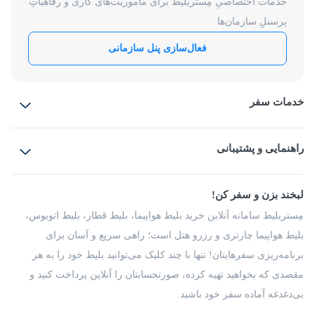
خدمات اختصاصیِ مِستربلیط برای ماموریت‌های کاری و رفاهیاتِ
پرسنلِ سازمان‌ها
فعال‌سازی پنل سازمانی
خدمات سفر
بلیط هواپیما
رزرو هتل
بلیط قطار
راهنمایی و پشتیبانی
بلیط اتوبوس
بلیط سواری
پرسش‌های متداول
پیشنهادها و شکایات
شرایط و مقررات
لبخند بزن و سفر کن!
مجله مِستربلیط
راهکار سازمانی
فرصت‌های شغلی
مِستربلیط سامانه آنلاین خرید بلیط هواپیما، بلیط قطار، بلیط اتوبوس،
درباره ما
بلیط هواپیما چارتری و رزرو هتل است؛ راهی سریع و آسان برای
برنامه‌ریزی سفرهایتان! تنها با چند کلیک می‌توانید بلیط خود را به هر
مقصدی که بخواهید تهیه کرده، صورتحسابتان را آنلاین پرداخت کنید و
بی‌دغدغه آماده سفر خود باشید.