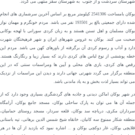
شهرستان سردشت و از جنوب به شهرستان سقز منتهی می گردد.
بوکان بامساحت 2541306 کیلومتر مربع بر اساس آخرین سرشماری های انجام
شده دارای جمعیتی بالغ بر 193501 نفر می باشد. مردم خونگرم و مهمان نواز
بوکان مسلمان و اهل تسنن هستند و به زبان کردی سورانی با لهجه بوکانی
صحبت می کنند. بوکان به عروس شهرهای ایران و شهر فرهیختگان شهرت
دارد و آداب و رسوم کردی آن برگرفته از باورهای کهن می باشد. مردم این
خطه پوششی از نوع لباس های کردی دارند که بسیار زیبا و رنگارنگ هستند.
رقص های کردی، بازی های محلی و آیین ها ومراسمات سنتی که در این
منطقه برگزار می گردد شهرتی جهانی دارند و دیدن این مراسمات از نزدیک
می تواند بسیار لذت بخش و به یاد ماندنی باشد.
در شهر بوکان اماکن دیدنی و جاذبه های گردشگری بسیاری وجود دارد که از
جمله آن ها می توان به پارک ساحلی بوکان، مسجد جامع بوکان، آرامگاه
سرداران مکری، دریاچه سد بوکان، قلعه سردار، مسجد روستای حمامیان،
منطقه شکار ممنوع سه کانیان، خانقاه شیخ شمس الدین برهانی، تپه باستانی
قلایچی بوکان، غار دوکچی بوکان و ... اشاره نمود که بازدید از آن ها در هر