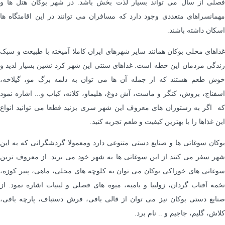
فصلی از سال می تواند بسیار لذت بخش باشد. در شهر بوکان هتل ها و
مهمانسراهای متعددی وجود دارد که مسافران می توانند در این اقامتگاه ها
اسکان داشته باشند.
غذاهای محلی بوکان همانند سایر شهرهای ایران کاملا آمیخته با طبیعت و سبک
زندگی مردمان این خطه است. غذاهای سنتی این شهر کرد نشین بسیار لذیذ و
خوش طعم هستند که از جمله آن ها می توان به دلمه برگ مو، گیلاخه،
اسفناج، بروش، کنگر و ماست، آش دوغ، هلیماو، کلانه، کباب و... اشاره نمود
که اگر به رستوران های معروف این شهر سری بزنید قطعا می توانید انواع
این غذاها را با بهترین کیفیت و طعم تجربه کنید.
بوکان سوغاتی ها و صنایع دستی متنوعی دارد ومعمولا گردشگرانی که به این
شهر سفر می کنند از این سوغاتی ها به شهر خود می برند. از معروف ترین
سوغاتی های خوراکی بوکان می توان به کلوچه های محلی، ماهی، پنیر کوزه،
تخمه آفتاب گردان، زولبیا و بامیه، میوه های فصلی و لبنیات اشاره نمود. از
صنایع دستی بوکان نیز می توان از قالی بافی، فرش دستباف، پارچه بافی،
کلاش، گلیم، جاجیم و .. نام برد.