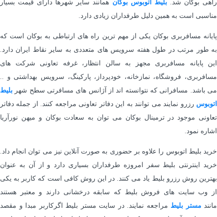
اهی بوکان شد.
بلیط
اتوبوس بوکان
همانند سایر شهرها دارای قیمت بسیار
مناسبی است به همین دلیل طرفداران زیادی دارد.
پایانه مسافربری بوکان یکی از مهم ترین راه های ارتباطی به بوکان است که
به طور مرتب در طول هفته سرویس های متعددی به سایر نقاط ایران دارد.
این پایانه مسافربری مجهز به سالن انتظار، غرفه تعاونی شرکت های
مسافربری، فروشگاه، نمازخانه، خودپرداز، پارکینگ، سرویس بهداشتی و ..
می باشد. مسافرانی که نتوانسته اند از آژانس های مسافرتی سطح شهر
بلیط
اتوبوس
رزرو نمایند می توانند به این دفاتر تعاونی مراجعه کنند. از جمله دفاتر
تعاونی موجود در ترمینال بوکان می توان به سعادت بوکان و میهن نورآریا
اشاره نمود.
خرید بلیط اتوبوس را علاوه بر حضوری به صورت آنلاین نیز می توان انجام داد.
خرید اینترنتی بلیط سفر امروزه طرفداران بسیاری دارد و از آن به عنوان
بهترین روش رزرو بلیط یاد می کنند. در این روش کافی است که کاربر به یکی
از وب سایت های فروش بلیط که سابقه درخشانی دارند و معتبر هستند
مانند
مستر
بلیط
مراجعه نمایند. در سایت مستر بلیط اگرکاربر مبدا و مقصد