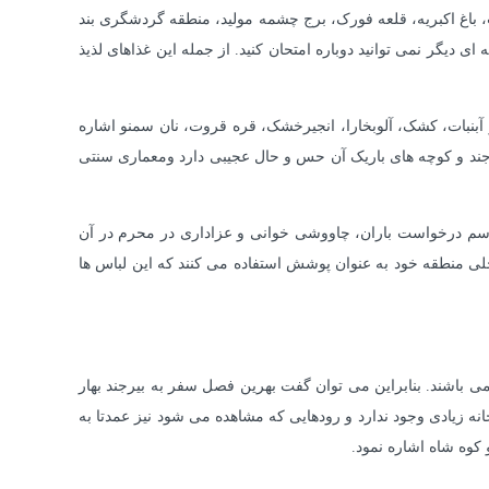
 باغ اکبریه، قلعه فورک، برج چشمه مولید، منطقه گردشگری بند
ی دیگر نمی توانید دوباره امتحان کنید. از جمله این غذاهای لذیذ
آبنبات، کشک، آلوبخارا، انجیرخشک، قره قروت، نان سمنو اشاره
رجند و کوچه های باریک آن حس و حال عجیبی دارد ومعماری سنتی
اسم درخواست باران، چاووشی خوانی و عزاداری در محرم در آن
لی منطقه خود به عنوان پوشش استفاده می کنند که این لباس ها
می باشند. بنابراین می توان گفت بهرین فصل سفر به بیرجند بهار
 فصل گرما 28 درجه سانتی گراد می باشد. در بیرجند رودخانه زیادی وجود ندارد و رودهایی که مشاهده می شود نیز عمدتا به
 کوه شاه اشاره نمود.