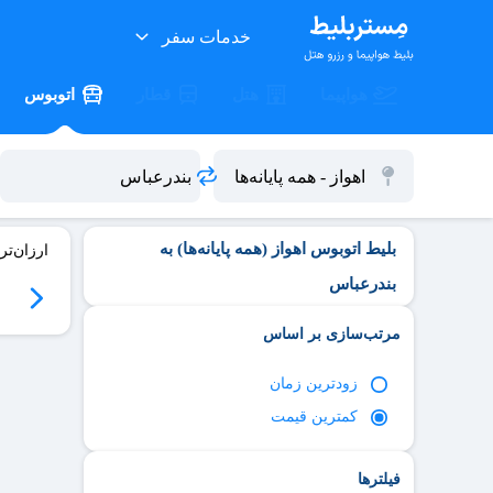
خدمات سفر
هواپیما
هتل
قطار
اتوبوس
بلیط اتوبوس اهواز (همه پایانه‌ها) به
ارزان‌تر
بندرعباس
06
سه‌شنبه 06/17
چهارشنبه 06/18
پنج‌شنبه 06/19
جمعه 06/20
مرتب‌سازی بر اساس
زود‌ترین زمان
کمترین قیمت
فیلترها