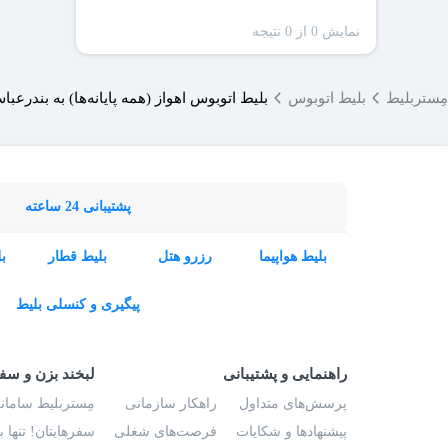
نمایش 0 از 0 نتیجه
مِستربلیط
بلیط اتوبوس
بلیط اتوبوس اهواز (همه پایانه‌ها) به بندرعبا
پشتیبانی 24 ساعته
بلیط هواپیما
رزرو هتل
بلیط قطار
ب
پیگیری و کنسلی بلیط
راهنمایی و پشتیبانی
لبخند بزن و سف
پرسش‌های متداول
راهکار سازمانی
مِستربلیط سامانه
پیشنهادها و شکایات
فرصت‌های شغلی
سفرهایتان! تنها 