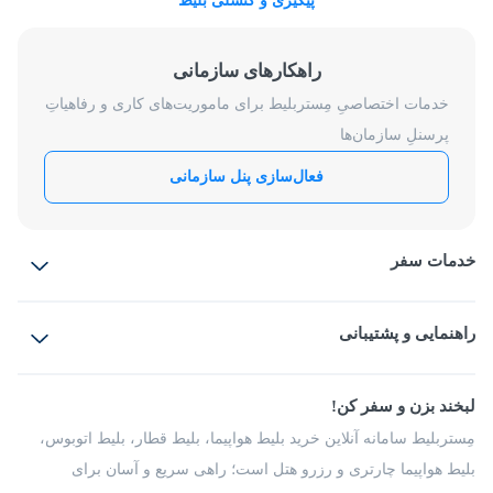
پیگیری و کنسلی بلیط
راهکارهای سازمانی
خدمات اختصاصیِ مِستربلیط برای ماموریت‌های کاری و رفاهیاتِ
پرسنلِ سازمان‌ها
فعال‌سازی پنل سازمانی
خدمات سفر
بلیط هواپیما
رزرو هتل
بلیط قطار
راهنمایی و پشتیبانی
بلیط اتوبوس
بلیط سواری
پرسش‌های متداول
پیشنهادها و شکایات
شرایط و مقررات
لبخند بزن و سفر کن!
مجله مِستربلیط
راهکار سازمانی
فرصت‌های شغلی
مِستربلیط سامانه آنلاین خرید بلیط هواپیما، بلیط قطار، بلیط اتوبوس،
درباره ما
بلیط هواپیما چارتری و رزرو هتل است؛ راهی سریع و آسان برای