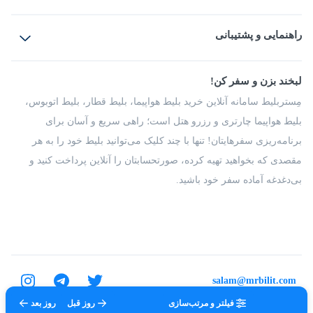
بلیط هواپیما
رزرو هتل
بلیط قطار
راهنمایی و پشتیبانی
بلیط اتوبوس
بلیط سواری
پرسش‌های متداول
پیشنهادها و شکایات
شرایط و مقررات
لبخند بزن و سفر کن!
مجله مِستربلیط
راهکار سازمانی
فرصت‌های شغلی
مِستربلیط سامانه آنلاین خرید بلیط هواپیما، بلیط قطار، بلیط اتوبوس،
درباره ما
بلیط هواپیما چارتری و رزرو هتل است؛ راهی سریع و آسان برای
برنامه‌ریزی سفرهایتان! تنها با چند کلیک می‌توانید بلیط خود را به هر
مقصدی که بخواهید تهیه کرده، صورتحسابتان را آنلاین پرداخت کنید و
بی‌دغدغه آماده سفر خود باشید.
salam@mrbilit.com
فیلتر و مرتب‌سازی
روز قبل
روز بعد
تمامی حقوق برای شرکت عتیق گشت اصفهان محفوظ است.