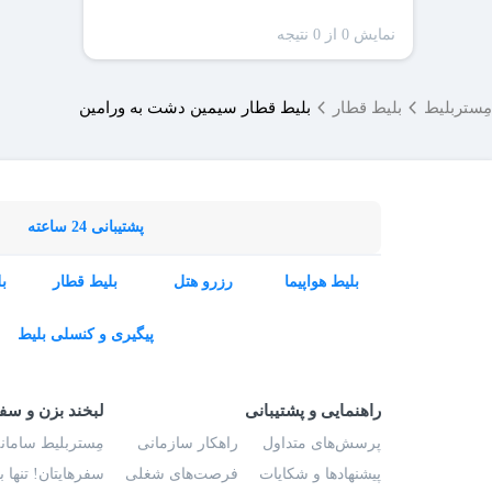
نمایش 0 از 0 نتیجه
مِستربلیط
بلیط قطار
بلیط قطار سیمین دشت به ورامین
پشتیبانی 24 ساعته
بلیط هواپیما
رزرو هتل
بلیط قطار
ب
پیگیری و کنسلی بلیط
راهنمایی و پشتیبانی
لبخند بزن و سف
پرسش‌های متداول
راهکار سازمانی
مِستربلیط سامانه
پیشنهادها و شکایات
فرصت‌های شغلی
سفرهایتان! تنها 