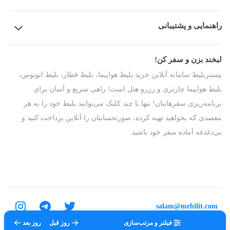
بلیط هواپیما
رزرو هتل
بلیط قطار
راهنمایی و پشتیبانی
بلیط اتوبوس
بلیط سواری
پرسش‌های متداول
پیشنهادها و شکایات
شرایط و مقررات
لبخند بزن و سفر کن!
مجله مِستربلیط
راهکار سازمانی
فرصت‌های شغلی
مِستربلیط سامانه آنلاین خرید بلیط هواپیما، بلیط قطار، بلیط اتوبوس،
درباره ما
بلیط هواپیما چارتری و رزرو هتل است؛ راهی سریع و آسان برای
برنامه‌ریزی سفرهایتان! تنها با چند کلیک می‌توانید بلیط خود را به هر
مقصدی که بخواهید تهیه کرده، صورتحسابتان را آنلاین پرداخت کنید و
بی‌دغدغه آماده سفر خود باشید.
salam@mrbilit.com
فیلتر و مرتب‌سازی
روز قبل
روز بعد
تمامی حقوق برای شرکت عتیق گشت اصفهان محفوظ است.