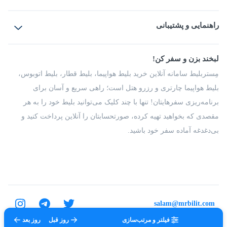
بلیط هواپیما
رزرو هتل
بلیط قطار
راهنمایی و پشتیبانی
بلیط اتوبوس
بلیط سواری
پرسش‌های متداول
پیشنهادها و شکایات
شرایط و مقررات
لبخند بزن و سفر کن!
مجله مِستربلیط
راهکار سازمانی
فرصت‌های شغلی
مِستربلیط سامانه آنلاین خرید بلیط هواپیما، بلیط قطار، بلیط اتوبوس،
درباره ما
بلیط هواپیما چارتری و رزرو هتل است؛ راهی سریع و آسان برای
برنامه‌ریزی سفرهایتان! تنها با چند کلیک می‌توانید بلیط خود را به هر
مقصدی که بخواهید تهیه کرده، صورتحسابتان را آنلاین پرداخت کنید و
بی‌دغدغه آماده سفر خود باشید.
salam@mrbilit.com
فیلتر و مرتب‌سازی
روز قبل
روز بعد
تمامی حقوق برای شرکت عتیق گشت اصفهان محفوظ است.