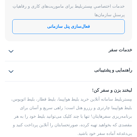
خدمات اختصاصیِ مِستربلیط برای ماموریت‌های کاری و رفاهیاتِ
پرسنلِ سازمان‌ها
فعال‌سازی پنل سازمانی
خدمات سفر
بلیط هواپیما
رزرو هتل
بلیط قطار
راهنمایی و پشتیبانی
بلیط اتوبوس
بلیط سواری
پرسش‌های متداول
پیشنهادها و شکایات
شرایط و مقررات
لبخند بزن و سفر کن!
مجله مِستربلیط
راهکار سازمانی
فرصت‌های شغلی
مِستربلیط سامانه آنلاین خرید بلیط هواپیما، بلیط قطار، بلیط اتوبوس،
درباره ما
بلیط هواپیما چارتری و رزرو هتل است؛ راهی سریع و آسان برای
برنامه‌ریزی سفرهایتان! تنها با چند کلیک می‌توانید بلیط خود را به هر
مقصدی که بخواهید تهیه کرده، صورتحسابتان را آنلاین پرداخت کنید و
بی‌دغدغه آماده سفر خود باشید.