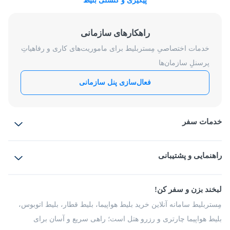
پیگیری و کنسلی بلیط
راهکارهای سازمانی
خدمات اختصاصیِ مِستربلیط برای ماموریت‌های کاری و رفاهیاتِ
پرسنلِ سازمان‌ها
فعال‌سازی پنل سازمانی
خدمات سفر
بلیط هواپیما
رزرو هتل
بلیط قطار
راهنمایی و پشتیبانی
بلیط اتوبوس
بلیط سواری
پرسش‌های متداول
پیشنهادها و شکایات
شرایط و مقررات
لبخند بزن و سفر کن!
مجله مِستربلیط
راهکار سازمانی
فرصت‌های شغلی
مِستربلیط سامانه آنلاین خرید بلیط هواپیما، بلیط قطار، بلیط اتوبوس،
درباره ما
بلیط هواپیما چارتری و رزرو هتل است؛ راهی سریع و آسان برای