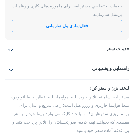
خدمات اختصاصیِ مِستربلیط برای ماموریت‌های کاری و رفاهیاتِ
پرسنلِ سازمان‌ها
فعال‌سازی پنل سازمانی
خدمات سفر
بلیط هواپیما
رزرو هتل
بلیط قطار
راهنمایی و پشتیبانی
بلیط اتوبوس
بلیط سواری
پرسش‌های متداول
پیشنهادها و شکایات
شرایط و مقررات
لبخند بزن و سفر کن!
مجله مِستربلیط
راهکار سازمانی
فرصت‌های شغلی
مِستربلیط سامانه آنلاین خرید بلیط هواپیما، بلیط قطار، بلیط اتوبوس،
درباره ما
بلیط هواپیما چارتری و رزرو هتل است؛ راهی سریع و آسان برای
برنامه‌ریزی سفرهایتان! تنها با چند کلیک می‌توانید بلیط خود را به هر
مقصدی که بخواهید تهیه کرده، صورتحسابتان را آنلاین پرداخت کنید و
بی‌دغدغه آماده سفر خود باشید.