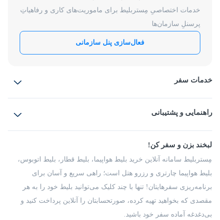
خدمات اختصاصیِ مِستربلیط برای ماموریت‌های کاری و رفاهیاتِ
پرسنلِ سازمان‌ها
فعال‌سازی پنل سازمانی
خدمات سفر
بلیط هواپیما
رزرو هتل
بلیط قطار
راهنمایی و پشتیبانی
بلیط اتوبوس
بلیط سواری
پرسش‌های متداول
پیشنهادها و شکایات
شرایط و مقررات
لبخند بزن و سفر کن!
مجله مِستربلیط
راهکار سازمانی
فرصت‌های شغلی
مِستربلیط سامانه آنلاین خرید بلیط هواپیما، بلیط قطار، بلیط اتوبوس،
درباره ما
بلیط هواپیما چارتری و رزرو هتل است؛ راهی سریع و آسان برای
برنامه‌ریزی سفرهایتان! تنها با چند کلیک می‌توانید بلیط خود را به هر
مقصدی که بخواهید تهیه کرده، صورتحسابتان را آنلاین پرداخت کنید و
بی‌دغدغه آماده سفر خود باشید.