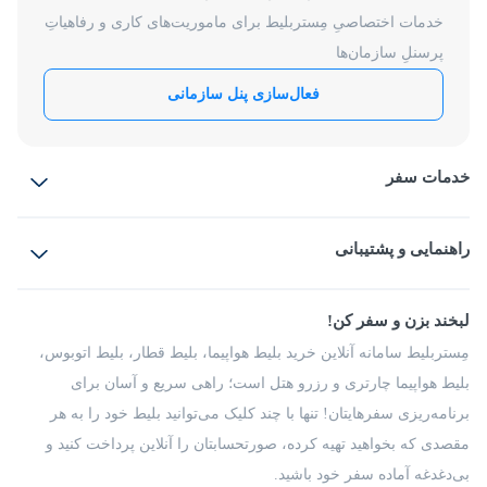
خدمات اختصاصیِ مِستربلیط برای ماموریت‌های کاری و رفاهیاتِ
پرسنلِ سازمان‌ها
فعال‌سازی پنل سازمانی
خدمات سفر
بلیط هواپیما
رزرو هتل
بلیط قطار
راهنمایی و پشتیبانی
بلیط اتوبوس
بلیط سواری
پرسش‌های متداول
پیشنهادها و شکایات
شرایط و مقررات
لبخند بزن و سفر کن!
مجله مِستربلیط
راهکار سازمانی
فرصت‌های شغلی
مِستربلیط سامانه آنلاین خرید بلیط هواپیما، بلیط قطار، بلیط اتوبوس،
درباره ما
بلیط هواپیما چارتری و رزرو هتل است؛ راهی سریع و آسان برای
برنامه‌ریزی سفرهایتان! تنها با چند کلیک می‌توانید بلیط خود را به هر
مقصدی که بخواهید تهیه کرده، صورتحسابتان را آنلاین پرداخت کنید و
بی‌دغدغه آماده سفر خود باشید.